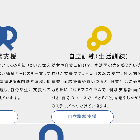
談支援
自立訓練（生活訓練）
ているのかを知りたいご本人
就労や自立に向けて、生活面の力を整えたい
広い福祉サービスを一貫して
向けた支援です。生活リズムの安定、対人関
、実績ある専門職が連携。制
練習、金銭管理や買い物など、日常生活に必
理し、就労や生活支援への
力を身につけるプログラムで、個別支援計画
えています。
づき、自分のペースで「できること」を増やしなが
のステップへつなげていきます。
自立訓練支援