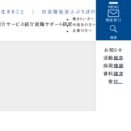
MENU
は、生きること ｜ 社会福祉法人ぷろぼの
働きたい方へ
相談窓口
紹介
サービス紹介
就職サポート
研究
中高生の方へ
企業の方へ
検索
お知らせ
活動報告
採用情報
資料請求
寄付