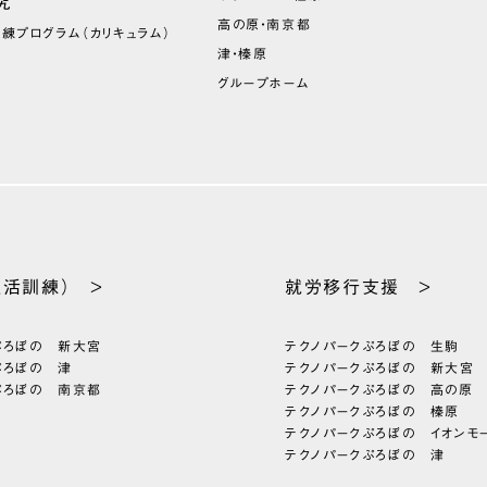
究
高の原・南京都
訓練プログラム
（カリキュラム）
津・榛原
グループホーム
生活訓練） >
就労移行支援 >
ぷろぼの 新大宮
テクノパーク
ぷろぼの 生駒
ぷろぼの 津
テクノパーク
ぷろぼの 新大宮
ぷろぼの 南京都
テクノパーク
ぷろぼの 高の原
テクノパーク
ぷろぼの 榛原
テクノパーク
ぷろぼの イオンモ
テクノパーク
ぷろぼの 津