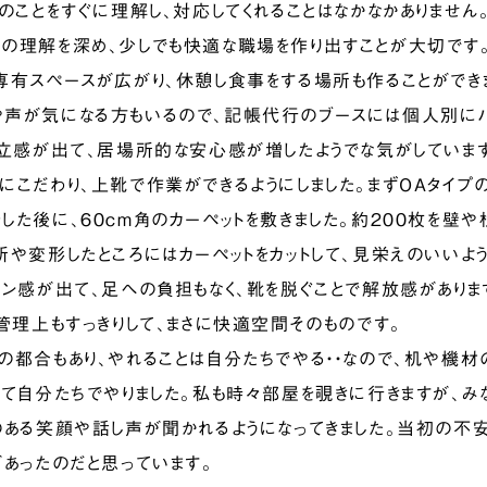
くのことをすぐに理解し、対応してくれることはなかなかありませ
の理解を深め、少しでも快適な職場を作り出すことが大切です
専有スペースが広がり、休憩し食事をする場所も作ることができ
声が気になる方もいるので、記帳代行のブースには個人別にパ
独立感が出て、居場所的な安心感が増したようでな気がしていま
こだわり、上靴で作業ができるようにしました。まずOAタイプの
した後に、６０cm角のカーペットを敷きました。約２００枚を壁
所や変形したところにはカーペットをカットして、見栄えのいいよ
ョン感が出て、足への負担もなく、靴を脱ぐことで解放感がありま
も管理上もすっきりして、まさに快適空間そのものです。
都合もあり、やれることは自分たちでやる・・なので、机や機材
べて自分たちでやりました。私も時々部屋を覗きに行きますが、
のある笑顔や話し声が聞かれるようになってきました。当初の不安
があったのだと思っています。