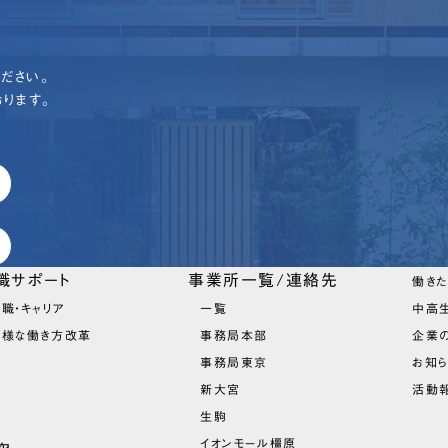
ださい。
ります。
職サポート
事業所一覧/連絡先
働き
職・キャリア
一覧
中高
多様な働き方改革
事務局本部
企業
事務局東京
お知
新大宮
活動報
生駒
イオンモール橿原