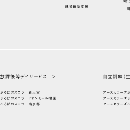
研
就労選択支援
放課後等
デイサービス >
自立訓練
（
ぷろぼのスコラ 新大宮
アースカラーズ
ぷろぼのスコラ イオンモール橿原
アースカラーズ
ぷろぼのスコラ 南京都
アースカラーズ