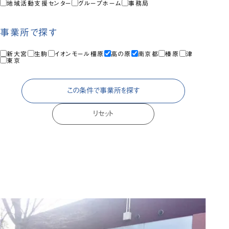
地域活動支援センター
グループホーム
事務局
事業所で探す
新大宮
生駒
イオンモール橿原
高の原
南京都
榛原
津
東京
この条件で事業所を探す
リセット