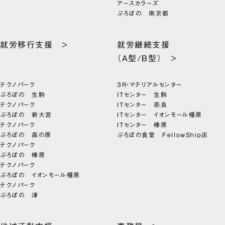
アースカラーズ
ぷろぼの 南京都
就労移行支援 >
就労継続支援
（A型/B型） >
テクノパーク
3R・マテリアルセンター
ぷろぼの 生駒
ITセンター 生駒
テクノパーク
ITセンター 奈良
ぷろぼの 新大宮
ITセンター イオンモール橿原
テクノパーク
ITセンター 榛原
ぷろぼの 高の原
ぷろぼの食堂 FellowShip店
テクノパーク
ぷろぼの 榛原
テクノパーク
ぷろぼの イオンモール橿原
テクノパーク
ぷろぼの 津