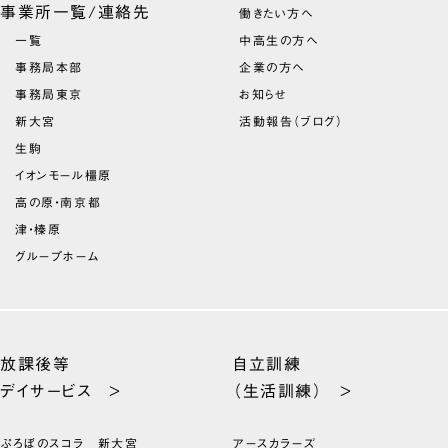
事業所一覧/連絡先
働きたい方へ
一覧
中高生の方へ
事務局本部
企業の方へ
事務局東京
お知らせ
新大宮
活動報告（ブログ）
生駒
イオンモール橿原
高の原・南京都
津・榛原
グループホーム
放課後等
自立訓練
デイサービス >
（生活訓練） >
ぷろぼのスコラ 新大宮
アースカラーズ