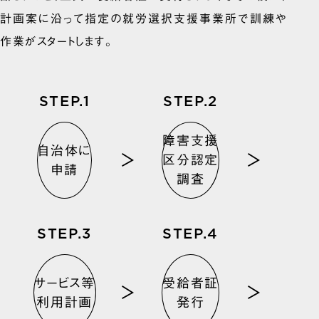
計画案に沿って指定の就労選択支援事業所で訓練や
作業がスタートします。
STEP.
STEP.
障害支援
自治体に
区分認定
申請
調査
STEP.
STEP.
サービス等
受給者証
利用計画
発行