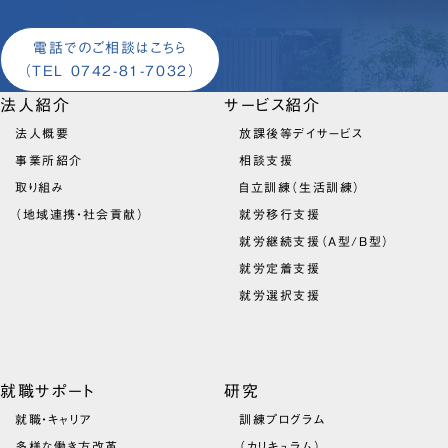
電話でのご相談はこちら
（TEL 0742-81-7032）
法人紹介
サービス紹介
法人概要
放課後等デイサービス
事業所紹介
相談支援
取り組み
自立訓練（生活訓練）
（地域連携・社会貢献）
就労移行支援
就労継続支援（A型/B型）
就労定着支援
就労選択支援
就職サポート
研究
就職・キャリア
訓練プログラム
多様な働き方改革
（カリキュラム）