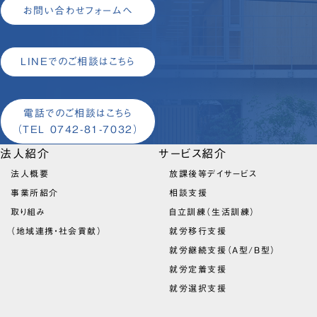
お問い合わせフォームへ
LINEでのご相談はこちら
電話でのご相談はこちら
（TEL 0742-81-7032）
法人紹介
サービス紹介
法人概要
放課後等デイサービス
事業所紹介
相談支援
取り組み
自立訓練（生活訓練）
（地域連携・社会貢献）
就労移行支援
就労継続支援（A型/B型）
就労定着支援
就労選択支援