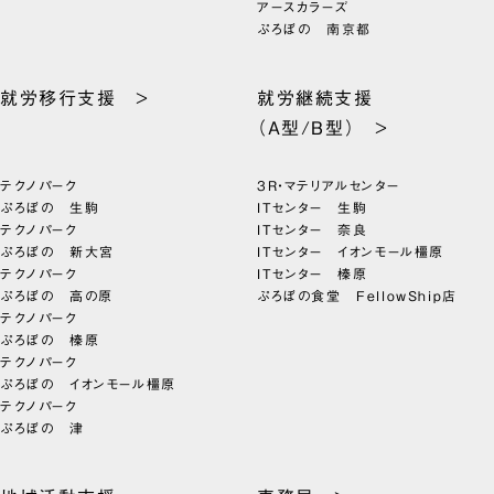
アースカラーズ
ぷろぼの 南京都
就労移行支援 >
就労継続支援
（A型/B型） >
テクノパーク
3R・マテリアルセンター
ぷろぼの 生駒
ITセンター 生駒
テクノパーク
ITセンター 奈良
ぷろぼの 新大宮
ITセンター イオンモール橿原
テクノパーク
ITセンター 榛原
ぷろぼの 高の原
ぷろぼの食堂 FellowShip店
テクノパーク
ぷろぼの 榛原
テクノパーク
ぷろぼの イオンモール橿原
テクノパーク
ぷろぼの 津