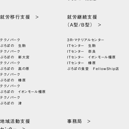
就労移行支援 >
就労継続支援
（A型/B型） >
テクノパーク
3R・マテリアルセンター
ぷろぼの 生駒
ITセンター 生駒
テクノパーク
ITセンター 奈良
ぷろぼの 新大宮
ITセンター イオンモール橿原
テクノパーク
ITセンター 榛原
ぷろぼの 高の原
ぷろぼの食堂 FellowShip店
テクノパーク
ぷろぼの 榛原
テクノパーク
ぷろぼの イオンモール橿原
テクノパーク
ぷろぼの 津
地域活動支援
事務局 >
センター >