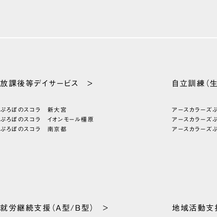
放課後等
デイサービス >
自立訓練
（
ぷろぼのスコラ 新大宮
アースカラーズ
ぷろぼのスコラ イオンモール橿原
アースカラーズ
ぷろぼのスコラ 南京都
アースカラーズ
就労継続支援
（A型/B型） >
地域活動支