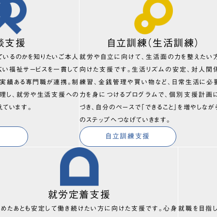
談支援
自立訓練（生活訓練）
ているのかを知りたいご本人
就労や自立に向けて、生活面の力を整えたい
広い福祉サービスを一貫して
向けた支援です。生活リズムの安定、対人関
、実績ある専門職が連携。制
練習、金銭管理や買い物など、日常生活に必
理し、就労や生活支援への
力を身につけるプログラムで、個別支援計画
えています。
づき、自分のペースで「できること」を増やしなが
のステップへつなげていきます。
自立訓練支援
就労定着支援
始めたあとも安定して働き続けたい方に向けた支援です。心身
就職を目指