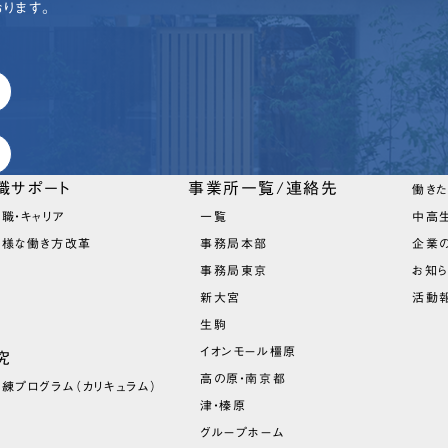
ります。
職サポート
事業所一覧/連絡先
働き
職・キャリア
一覧
中高
多様な働き方改革
事務局本部
企業
事務局東京
お知
新大宮
活動報
生駒
イオンモール橿原
究
高の原・南京都
訓練プログラム
（カリキュラム）
津・榛原
グループホーム