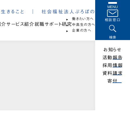
MENU
は、生きること ｜ 社会福祉法人ぷろぼの
働きたい方へ
相談窓口
紹介
サービス紹介
就職サポート
研究
中高生の方へ
企業の方へ
検索
お知らせ
活動報告
採用情報
資料請求
寄付