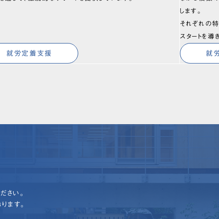
します。
それぞれの特
スタートを導
就労定着支援
就
ださい。
ります。