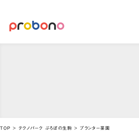
TOP
>
テクノパーク ぷろぼの生駒
>
プランター菜園