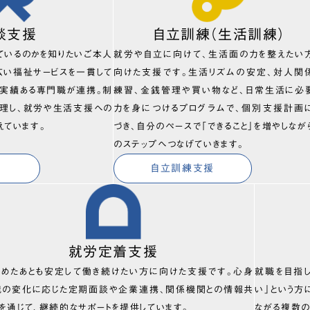
談支援
自立訓練（生活訓練）
ているのかを知りたいご本人
就労や自立に向けて、生活面の力を整えたい
広い福祉サービスを一貫して
向けた支援です。生活リズムの安定、対人関
、実績ある専門職が連携。制
練習、金銭管理や買い物など、日常生活に必
理し、就労や生活支援への
力を身につけるプログラムで、個別支援計画
えています。
づき、自分のペースで「できること」を増やしなが
のステップへつなげていきます。
自立訓練支援
就労定着支援
始めたあとも安定して働き続けたい方に向けた支援です。心身
就職を目指
境の変化に応じた定期面談や企業連携、関係機関との情報共
い」という方
を通じて、継続的なサポートを提供しています。
ながる複数