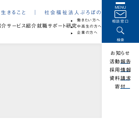
MENU
は、生きること ｜ 社会福祉法人ぷろぼの
働きたい方へ
相談窓口
紹介
サービス紹介
就職サポート
研究
中高生の方へ
企業の方へ
検索
お知らせ
活動報告
採用情報
資料請求
寄付