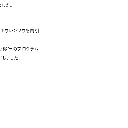
ました。
たホウレンソウを間引
労移行のプログラム
にしました。