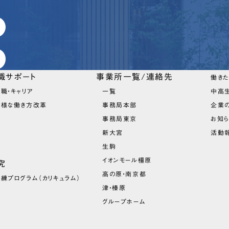
職サポート
事業所一覧/連絡先
働き
職・キャリア
一覧
中高
多様な働き方改革
事務局本部
企業
事務局東京
お知
新大宮
活動報
生駒
イオンモール橿原
究
高の原・南京都
訓練プログラム
（カリキュラム）
津・榛原
グループホーム