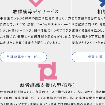
放課後等デイサービス
相
中高生のうちから将来の自立や就労に備えたい方
どの支援が自分に合っ
に向けて、パソコン操作、ソーシャルスキルトレーニ
やご家族に向けて、幅
ング、体幹トレーニング、創作活動の4つのプログラ
運営する強みを活かし
ムを通じて、表現力や自己理解を深めながら、自立
度の仕組みを丁寧に整
に向けた力を育てる機会を提供しています。
安心できるスタートを支
放課後等デイサービス
相談支援
就労継続支援（A型/B型）
仕事の経験を積みたい、自分のペースで働き続けたい方に向けて、
働き
PC解体、在宅作業、バーチャル業務など特性に応じた多様な働き
や環
方を提供しています。作業を通じてスキルや役割経験を積み重ねるこ
有など