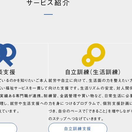
サービス紹介
談支援
自立訓練（生活訓練）
ているのかを知りたいご本人
就労や自立に向けて、生活面の力を整えたい
広い福祉サービスを一貫して
向けた支援です。生活リズムの安定、対人関
、実績ある専門職が連携。制
練習、金銭管理や買い物など、日常生活に必
理し、就労や生活支援への
力を身につけるプログラムで、個別支援計画
えています。
づき、自分のペースで「できること」を増やしなが
のステップへつなげていきます。
自立訓練支援