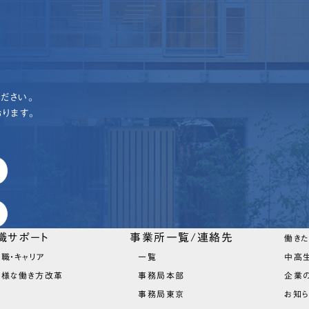
ださい。
ります。
職サポート
事業所一覧/連絡先
働き
職・キャリア
一覧
中高
多様な働き方改革
事務局本部
企業
事務局東京
お知