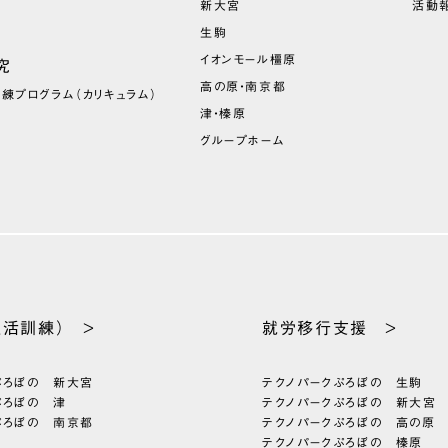
新大宮
活動報
生駒
イオンモール橿原
究
高の原・南京都
訓練プログラム
（カリキュラム）
津・榛原
グループホーム
生活訓練） >
就労移行支援 >
ぷろぼの 新大宮
テクノパーク
ぷろぼの 生駒
ぷろぼの 津
テクノパーク
ぷろぼの 新大宮
ぷろぼの 南京都
テクノパーク
ぷろぼの 高の原
テクノパーク
ぷろぼの 榛原