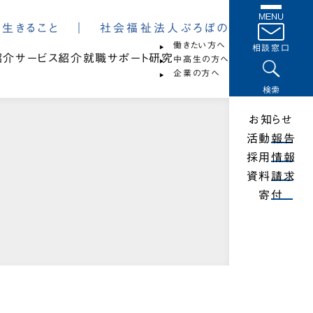
MENU
は、生きること ｜ 社会福祉法人ぷろぼの
働きたい方へ
相談窓口
紹介
サービス紹介
就職サポート
研究
中高生の方へ
企業の方へ
検索
お知らせ
活動報告
採用情報
資料請求
寄付