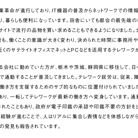
業革命が進行しており、IT機器の普及からネットワークでの情報
り、暮らしも便利になっています。田舎にいても都会の最先端
Cサイトで流行の品物を買い求めることもできるようになりました。
も、働くことの意識が大きく変わり、決められた時間に事務所
近くのサテライトオフィスでネットとPCなどを活用するテレワーク
る会社に勤めていた方が、栃木や茨城、静岡県に移住して、日
で通勤することが普及してきました。テレワーク就労は、従来
働き方を支援するためのサブ的なものに位置付けられていまし
あり、一転してテレワークが最新の働き方へ変身しています。通
されたこともあり、政府が電子印鑑の承認や印鑑不要の方針を出
の経験が進むことで、人はリアルに集合し表情などを体感しなが
の発見も報告されています。