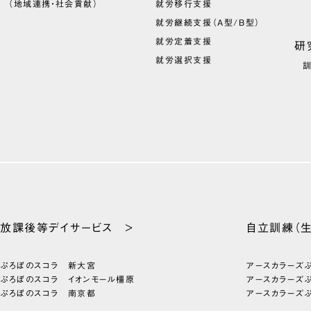
（地域連携・社会貢献）
就労移行支援
就労継続支援（A型/B型）
就労定着支援
研
就労選択支援
放課後等
デイサービス >
自立訓練
（
ぷろぼのスコラ 新大宮
アースカラーズ
ぷろぼのスコラ イオンモール橿原
アースカラーズ
ぷろぼのスコラ 南京都
アースカラーズ