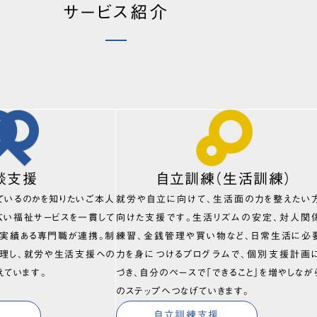
サービス紹介
談支援
自立訓練（生活訓練）
ているのかを知りたいご本人
就労や自立に向けて、生活面の力を整えたい
広い福祉サービスを一貫して
向けた支援です。生活リズムの安定、対人関
、実績ある専門職が連携。制
練習、金銭管理や買い物など、日常生活に必
理し、就労や生活支援への
力を身につけるプログラムで、個別支援計画
えています。
づき、自分のペースで「できること」を増やしなが
のステップへつなげていきます。
自立訓練支援