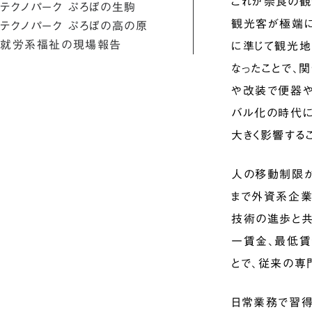
これが奈良の観
テクノパーク ぷろぼの生駒
観光客が極端に
テクノパーク ぷろぼの高の原
就労系福祉の現場報告
に準じて観光地
なったことで、
や改装で便器や
バル化の時代に
大きく影響するこ
人の移動制限か
まで外資系企業
技術の進歩と共
一賃金、最低賃
とで、従来の専
日常業務で習得