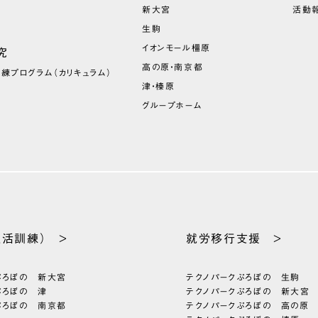
新大宮
活動報
生駒
イオンモール橿原
究
高の原・南京都
訓練プログラム
（カリキュラム）
津・榛原
グループホーム
生活訓練） >
就労移行支援 >
ぷろぼの 新大宮
テクノパーク
ぷろぼの 生駒
ぷろぼの 津
テクノパーク
ぷろぼの 新大宮
ぷろぼの 南京都
テクノパーク
ぷろぼの 高の原