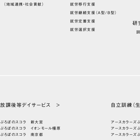
（地域連携・社会貢献）
就労移行支援
就労継続支援（A型/B型）
就労定着支援
研
就労選択支援
放課後等
デイサービス >
自立訓練
（
ぷろぼのスコラ 新大宮
アースカラーズ
ぷろぼのスコラ イオンモール橿原
アースカラーズ
ぷろぼのスコラ 南京都
アースカラーズ