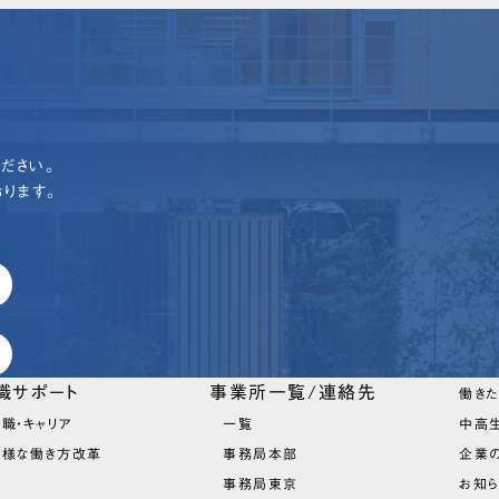
ださい。
ります。
職サポート
事業所一覧/連絡先
働き
職・キャリア
一覧
中高
多様な働き方改革
事務局本部
企業
事務局東京
お知