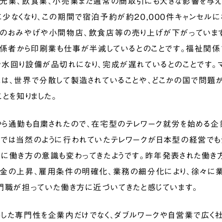
光業、飲食業、小売業また通常の商取引にも大きな影響を与え
少なくなり、この期間で宿泊予約が約20,000件キャンセルに
のおみやげや小間物店、飲食店等の売り上げが下がっています
関係者から印刷業も仕事が半減しているとのことです。福祉関
水回り設備が品切れになり、完成が遅れているとのことです。
は、世界で分散して製造されていることや、どこかの国で問題
とを知りました。
ら通勤も自粛されたので、在宅型のテレワーク就労を始める企
では当然のように行われていたテレワークが日本型の経営でも
に働き方の意識も変わってきたようです。昨年発表された働き
金の上昇、雇用条件の明確化、業務の細分化により、徐々に
門職が担っていた働き方に近づいてきたと感じています。
した専門性を企業内だけでなく、ダブルワークや自営業で広く