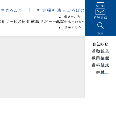
MENU
は、生きること ｜ 社会福祉法人ぷろぼの
働きたい方へ
相談窓口
紹介
サービス紹介
就職サポート
研究
中高生の方へ
企業の方へ
検索
お知らせ
活動報告
採用情報
資料請求
寄付