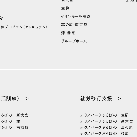
生駒
イオンモール橿原
究
高の原・南京都
訓練プログラム
（カリキュラム）
津・榛原
グループホーム
生活訓練） >
就労移行支援 >
ぷろぼの 新大宮
テクノパーク
ぷろぼの 生駒
ぷろぼの 津
テクノパーク
ぷろぼの 新大宮
ぷろぼの 南京都
テクノパーク
ぷろぼの 高の原
テクノパーク
ぷろぼの 榛原