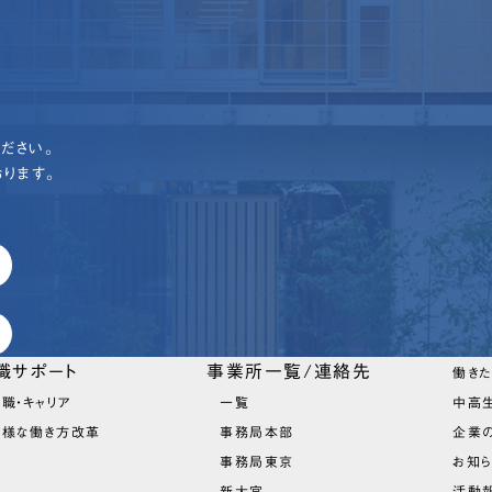
ださい。
ります。
職サポート
事業所一覧/連絡先
働き
職・キャリア
一覧
中高
多様な働き方改革
事務局本部
企業
事務局東京
お知
新大宮
活動報