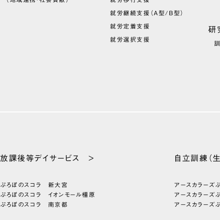
就労継続支援（A型/B型）
就労定着支援
研
就労選択支援
放課後等
デイサービス >
自立訓練
（
ぷろぼのスコラ 新大宮
アースカラーズ
ぷろぼのスコラ イオンモール橿原
アースカラーズ
ぷろぼのスコラ 南京都
アースカラーズ