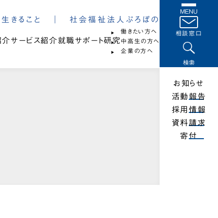
MENU
は、生きること ｜ 社会福祉法人ぷろぼの
働きたい方へ
相談窓口
紹介
サービス紹介
就職サポート
研究
中高生の方へ
企業の方へ
検索
お知らせ
活動報告
採用情報
資料請求
寄付