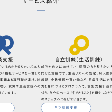
サービス紹介
談支援
自立訓練（生活訓練）
ているのかを知りたいご本人
就労や自立に向けて、生活面の力を整えたい
広い福祉サービスを一貫して
向けた支援です。生活リズムの安定、対人関
、実績ある専門職が連携。制
練習、金銭管理や買い物など、日常生活に必
理し、就労や生活支援への
力を身につけるプログラムで、個別支援計画
えています。
づき、自分のペースで「できること」を増やしなが
のステップへつなげていきます。
自立訓練支援