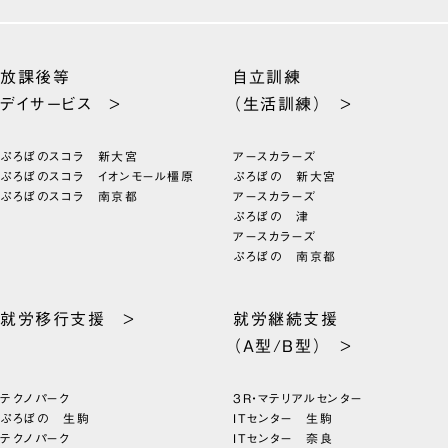
放課後等
自立訓練
デイサービス >
（生活訓練） >
ぷろぼのスコラ 新大宮
アースカラーズ
ぷろぼのスコラ イオンモール橿原
ぷろぼの 新大宮
ぷろぼのスコラ 南京都
アースカラーズ
ぷろぼの 津
アースカラーズ
ぷろぼの 南京都
就労移行支援 >
就労継続支援
（A型/B型） >
テクノパーク
3R・マテリアルセンター
ぷろぼの 生駒
ITセンター 生駒
テクノパーク
ITセンター 奈良