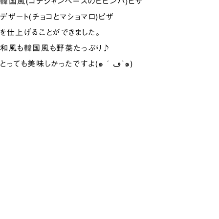
韓国風(コチジャンベースのピビンバ)ピザ
デザート(チョコとマショマロ)ピザ
を仕上げることができました。
和風も韓国風も野菜たっぷり♪
とっても美味しかったですよ(๑´ڡ`๑)