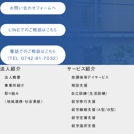
お問い合わせフォームへ
LINEでのご相談はこちら
電話でのご相談はこちら
（TEL 0742-81-7032）
法人紹介
サービス紹介
法人概要
放課後等デイサービス
事業所紹介
相談支援
取り組み
自立訓練（生活訓練）
（地域連携・社会貢献）
就労移行支援
就労継続支援（A型/B型）
就労定着支援
就労選択支援