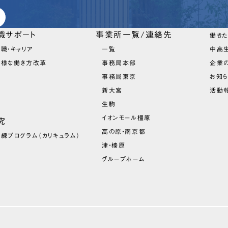
職サポート
事業所一覧/連絡先
働き
職・キャリア
一覧
中高
多様な働き方改革
事務局本部
企業
事務局東京
お知
新大宮
活動報
生駒
イオンモール橿原
究
高の原・南京都
訓練プログラム
（カリキュラム）
津・榛原
グループホーム