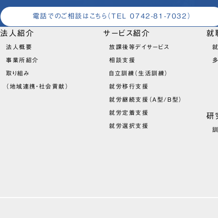
電話でのご相談はこちら
（TEL 0742-81-7032）
法人紹介
サービス紹介
就
法人概要
放課後等デイサービス
就
事業所紹介
相談支援
取り組み
自立訓練（生活訓練）
（地域連携・社会貢献）
就労移行支援
就労継続支援（A型/B型）
就労定着支援
研
就労選択支援