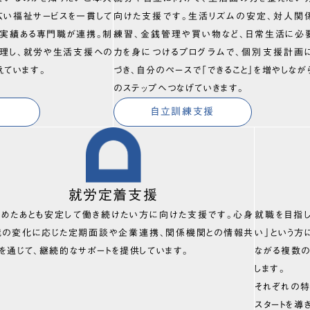
広い福祉サービスを一貫して
向けた支援です。生活リズムの安定、対人関
、実績ある専門職が連携。制
練習、金銭管理や買い物など、日常生活に必
理し、就労や生活支援への
力を身につけるプログラムで、個別支援計画
えています。
づき、自分のペースで「できること」を増やしなが
のステップへつなげていきます。
自立訓練支援
就労定着支援
始めたあとも安定して働き続けたい方に向けた支援です。心身
就職を目指
境の変化に応じた定期面談や企業連携、関係機関との情報共
い」という方
を通じて、継続的なサポートを提供しています。
ながる複数
します。
それぞれの特
スタートを導