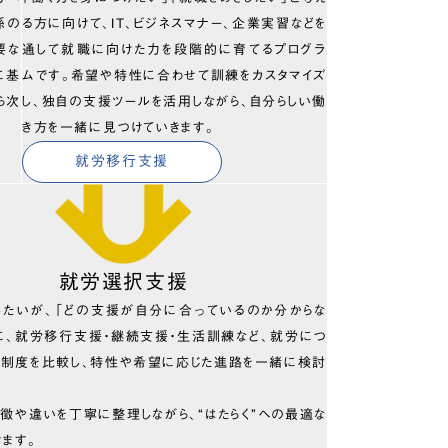
係の
る方に向けて、IT、ビジネスマナー、企業実習などを
要な
通して就職に向けた力を段階的に育てるプログラ
に基
ムです。希望や特性に合わせて訓練をカスタマイズ
ら次
し、独自の支援ツールを活用しながら、自分らしい働
き方を一緒に見つけていきます。
就労移行支援
就労選択支援
したいが、「どの支援が自分に合っているのか分からな
に、就労移行支援・継続支援・生活訓練など、就労につ
の制度を比較し、特性や希望に応じた進路を一緒に検討
徴や違いを丁寧に整理しながら、“はたらく”への最適な
きます。