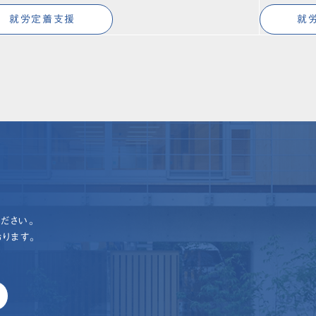
就労定着支援
就
ださい。
ります。