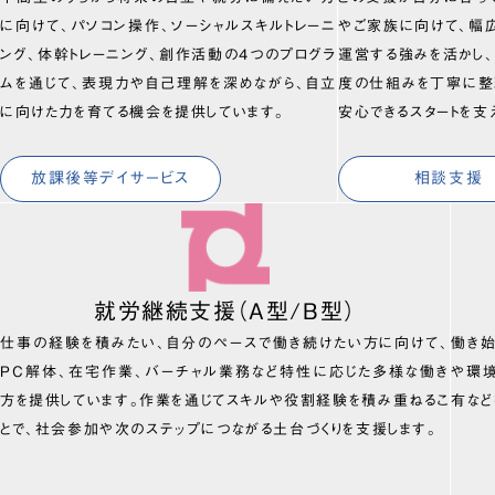
に向けて、パソコン操作、ソーシャルスキルトレーニ
やご家族に向けて、幅
ング、体幹トレーニング、創作活動の4つのプログラ
運営する強みを活かし
ムを通じて、表現力や自己理解を深めながら、自立
度の仕組みを丁寧に整
に向けた力を育てる機会を提供しています。
安心できるスタートを支
放課後等デイサービス
相談支援
就労継続支援（A型/B型）
仕事の経験を積みたい、自分のペースで働き続けたい方に向けて、
働き
PC解体、在宅作業、バーチャル業務など特性に応じた多様な働き
や環
方を提供しています。作業を通じてスキルや役割経験を積み重ねるこ
有など
とで、社会参加や次のステップにつながる土台づくりを支援します。