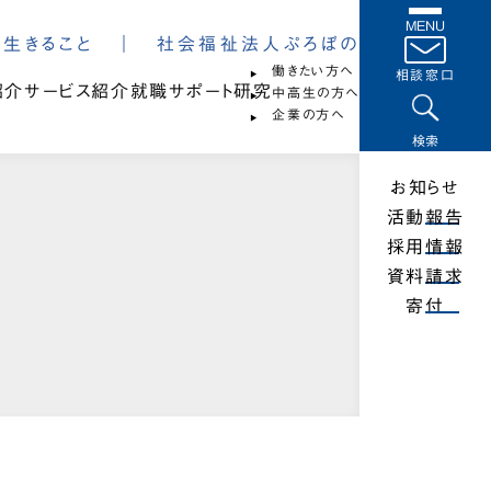
MENU
は、生きること ｜ 社会福祉法人ぷろぼの
働きたい方へ
相談窓口
紹介
サービス紹介
就職サポート
研究
中高生の方へ
企業の方へ
検索
お知らせ
活動報告
採用情報
資料請求
寄付