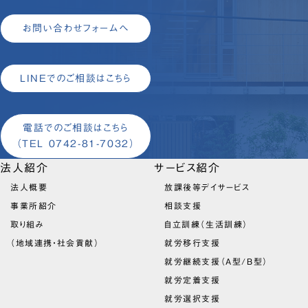
お問い合わせフォームへ
LINEでのご相談はこちら
電話でのご相談はこちら
（TEL 0742-81-7032）
法人紹介
サービス紹介
法人概要
放課後等デイサービス
事業所紹介
相談支援
取り組み
自立訓練（生活訓練）
（地域連携・社会貢献）
就労移行支援
就労継続支援（A型/B型）
就労定着支援
就労選択支援