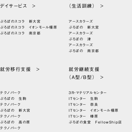
デイサービス >
（生活訓練） >
ぷろぼのスコラ 新大宮
アースカラーズ
ぷろぼのスコラ イオンモール橿原
ぷろぼの 新大宮
ぷろぼのスコラ 南京都
アースカラーズ
ぷろぼの 津
アースカラーズ
ぷろぼの 南京都
就労移行支援 >
就労継続支援
（A型/B型） >
テクノパーク
3R・マテリアルセンター
ぷろぼの 生駒
ITセンター 生駒
テクノパーク
ITセンター 奈良
ぷろぼの 新大宮
ITセンター イオンモール橿原
テクノパーク
ITセンター 榛原
ぷろぼの 高の原
ぷろぼの食堂 FellowShip店
テクノパーク