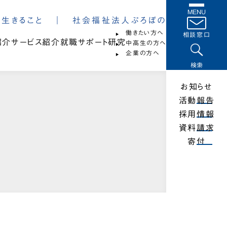
MENU
は、生きること ｜ 社会福祉法人ぷろぼの
働きたい方へ
相談窓口
紹介
サービス紹介
就職サポート
研究
中高生の方へ
企業の方へ
検索
お知らせ
活動報告
採用情報
資料請求
寄付