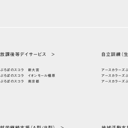
放課後等
デイサービス >
自立訓練
（
ぷろぼのスコラ 新大宮
アースカラーズ
ぷろぼのスコラ イオンモール橿原
アースカラーズ
ぷろぼのスコラ 南京都
アースカラーズ
就労継続支援
（A型/B型） >
地域活動支