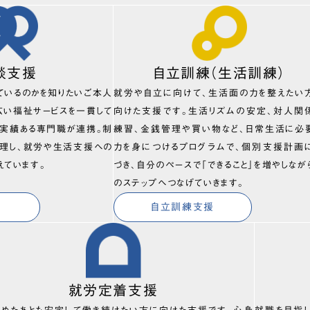
談支援
自立訓練（生活訓練）
ているのかを知りたいご本人
就労や自立に向けて、生活面の力を整えたい
広い福祉サービスを一貫して
向けた支援です。生活リズムの安定、対人関
、実績ある専門職が連携。制
練習、金銭管理や買い物など、日常生活に必
理し、就労や生活支援への
力を身につけるプログラムで、個別支援計画
えています。
づき、自分のペースで「できること」を増やしなが
のステップへつなげていきます。
自立訓練支援
就労定着支援