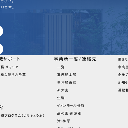
ださい。
ります。
職サポート
事業所一覧/連絡先
働き
職・キャリア
一覧
中高
多様な働き方改革
事務局本部
企業
事務局東京
お知
新大宮
活動報
生駒
イオンモール橿原
究
高の原・南京都
訓練プログラム
（カリキュラム）
津・榛原