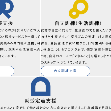
談支援
自立訓練（生活訓練）
ているのかを知りたいご本人
就労や自立に向けて、生活面の力を整えたい
広い福祉サービスを一貫して
向けた支援です。生活リズムの安定、対人関
、実績ある専門職が連携。制
練習、金銭管理や買い物など、日常生活に必
理し、就労や生活支援への
力を身につけるプログラムで、個別支援計画
えています。
づき、自分のペースで「できること」を増やしなが
のステップへつなげていきます。
自立訓練支援
就労定着支援
始めたあとも安定して働き続けたい方に向けた支援です。心身
就職を目指