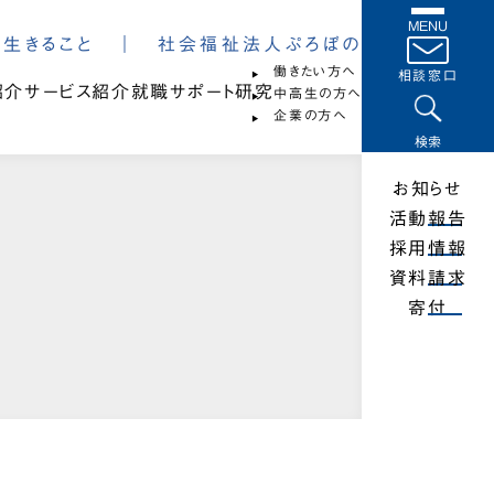
MENU
は、生きること ｜ 社会福祉法人ぷろぼの
働きたい方へ
相談窓口
紹介
サービス紹介
就職サポート
研究
中高生の方へ
企業の方へ
検索
お知らせ
活動報告
採用情報
資料請求
寄付