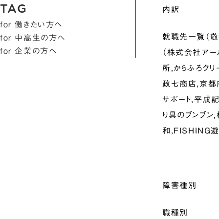
TAG
内訳
for 働きたい方へ
就職先一覧（敬
for 中高生の方へ
for 企業の方へ
（株式会社アー
所,からふろク
政七商店,京都
サポート,平成記
り具のブンブン
和,FISHIN
障害種別
職種別