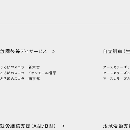
放課後等
デイサービス >
自立訓練
（
ぷろぼのスコラ 新大宮
アースカラーズ
ぷろぼのスコラ イオンモール橿原
アースカラーズ
ぷろぼのスコラ 南京都
アースカラーズ
就労継続支援
（A型/B型） >
地域活動支