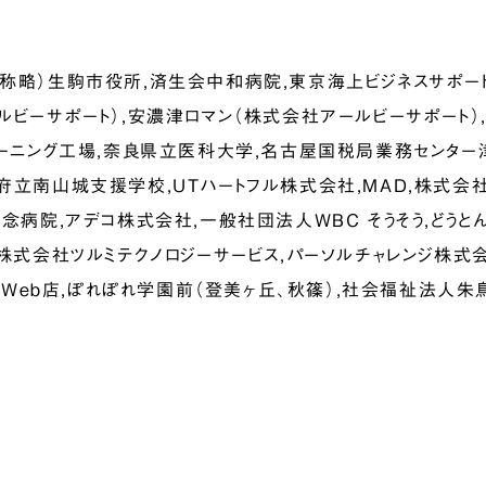
称略）生駒市役所,済生会中和病院,東京海上ビジネスサポー
ルビーサポート）,安濃津ロマン（株式会社アールビーサポート）
リーニング工場,奈良県立医科大学,名古屋国税局業務センター
府立南山城支援学校,UTハートフル株式会社,MAD,株式会社
念病院,アデコ株式会社,一般社団法人WBC そうそう,どうとん
,株式会社ツルミテクノロジーサービス,パーソルチャレンジ株式
G遊Web店,ぽれぽれ学園前（登美ヶ丘、秋篠）,社会福祉法人朱