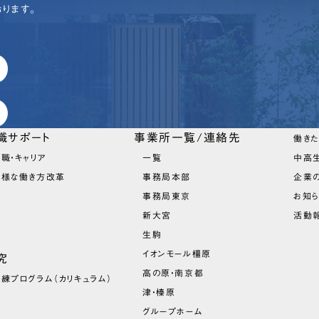
ります。
職サポート
事業所一覧/連絡先
働き
職・キャリア
一覧
中高
多様な働き方改革
事務局本部
企業
事務局東京
お知
新大宮
活動報
生駒
イオンモール橿原
究
高の原・南京都
訓練プログラム
（カリキュラム）
津・榛原
グループホーム