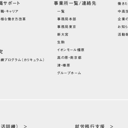
職サポート
事業所一覧/連絡先
働き
職・キャリア
一覧
中高
多様な働き方改革
事務局本部
企業
事務局東京
お知
新大宮
活動報
生駒
イオンモール橿原
究
高の原・南京都
訓練プログラム
（カリキュラム）
津・榛原
グループホーム
生活訓練） >
就労移行支援 >