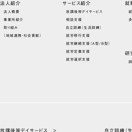
法人紹介
サービス紹介
就
法人概要
放課後等デイサービス
就
事業所紹介
相談支援
取り組み
自立訓練（生活訓練）
（地域連携・社会貢献）
就労移行支援
就労継続支援（A型/B型）
就労定着支援
研
就労選択支援
放課後等
デイサービス >
自立訓練
（