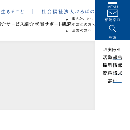
MENU
は、生きること ｜ 社会福祉法人ぷろぼの
働きたい方へ
相談窓口
紹介
サービス紹介
就職サポート
研究
中高生の方へ
企業の方へ
検索
お知らせ
活動報告
採用情報
資料請求
寄付