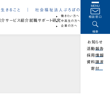
MENU
は、生きること ｜ 社会福祉法人ぷろぼの
働きたい方へ
相談窓口
紹介
サービス紹介
就職サポート
研究
中高生の方へ
企業の方へ
検索
お知らせ
活動報告
採用情報
資料請求
寄付