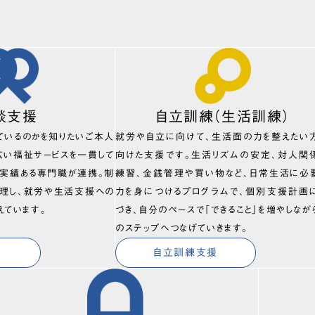
談支援
自立訓練（生活訓練）
ているのかを知りたいご本人
就労や自立に向けて、生活面の力を整えたい
広い福祉サービスを一貫して
向けた支援です。生活リズムの安定、対人関
、実績ある専門職が連携。制
練習、金銭管理や買い物など、日常生活に必
理し、就労や生活支援への
力を身につけるプログラムで、個別支援計画
えています。
づき、自分のペースで「できること」を増やしなが
のステップへつなげていきます。
自立訓練支援