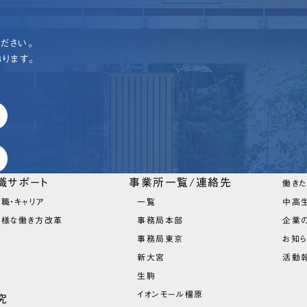
ださい。
ります。
職サポート
事業所一覧/連絡先
働き
職・キャリア
一覧
中高
多様な働き方改革
事務局本部
企業
事務局東京
お知
新大宮
活動報
生駒
イオンモール橿原
究