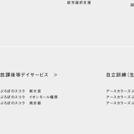
就労選択支援
放課後等
デイサービス >
自立訓練
（
ぷろぼのスコラ 新大宮
アースカラーズ
ぷろぼのスコラ イオンモール橿原
アースカラーズ
ぷろぼのスコラ 南京都
アースカラーズ